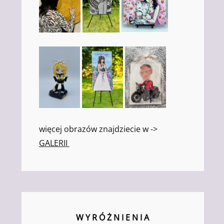
więcej obrazów znajdziecie w ->
GALERII
W Y R Ó Ż N I E N I A