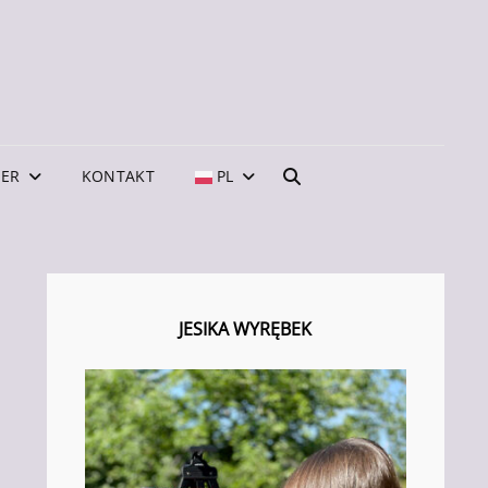
IKA WYREBEK
WYRĘBEK – POLSKA NASTOLETNIA MALARKA /
HE MALERIN / POLISH PAINTER – MANNHEIM
SIKA_ART_
NNHEIM
NER
KONTAKT
PL
SEARCH
JESIKA WYRĘBEK