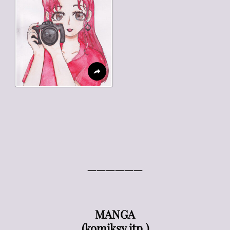
——————
MANGA
(komiksy itp.)