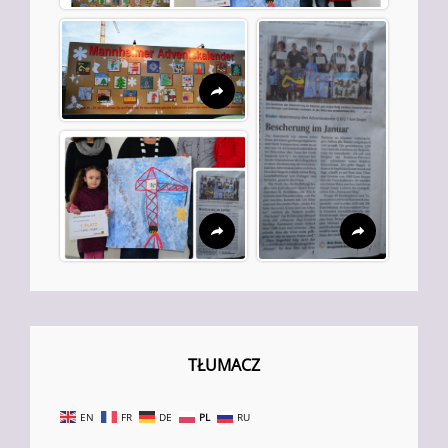
TŁUMACZ
EN
FR
DE
PL
RU